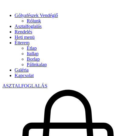
Gólyafészek Vendéglő
Rólunk
Asztalfoglalás
Rendelés
Heti menü
Étterem
Étlap
Itallap
Borlap
Pálinkalap
Galéria
Kapcsolat
ASZTALFOGLALÁS