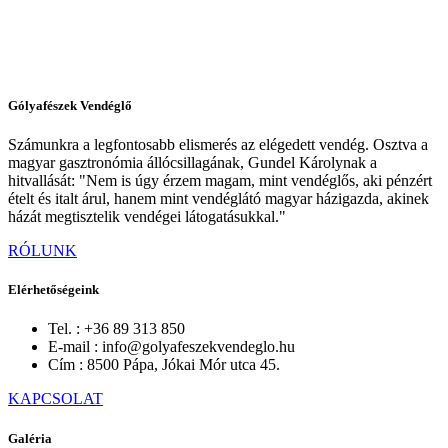
Gólyafészek Vendéglő
Számunkra a legfontosabb elismerés az elégedett vendég. Osztva a
magyar gasztronómia állócsillagának, Gundel Károlynak a
hitvallását: "Nem is úgy érzem magam, mint vendéglős, aki pénzért
ételt és italt árul, hanem mint vendéglátó magyar házigazda, akinek
házát megtisztelik vendégei látogatásukkal."
RÓLUNKGÓLYAFÉSZEK
RÓLUNK
VENDÉGLŐ
Elérhetőségeink
Tel. :
+36 89 313 850
E-mail :
info@golyafeszekvendeglo.hu
Cím :
8500 Pápa, Jókai Mór utca 45.
KAPCSOLATELÉRHETŐSÉGEINK
KAPCSOLAT
Galéria