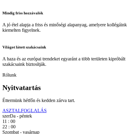
Mindig friss hozzávalók
A jó étel alapja a friss és minőségi alapanyag, amelyere kollégáink
kiemelten figyelnek.
Világot látott szakácsaink
A haza és az európai trendeket egyaránt a több területen kipróbált
szakácsaink biztosítják.
Rólunk
Nyitvatartás
Éttermünk hétfőn és kedden zárva tart.
ASZTALFOGLALÁS
szerDa - péntek
11
:
00
22
:
00
Szombat - vasárnap