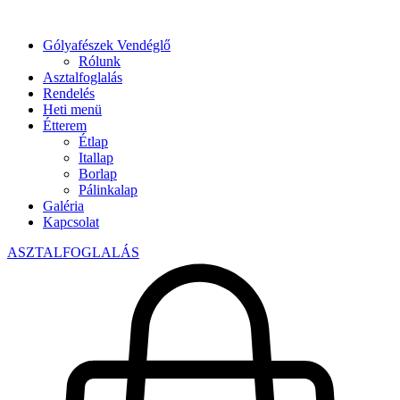
Gólyafészek Vendéglő
Rólunk
Asztalfoglalás
Rendelés
Heti menü
Étterem
Étlap
Itallap
Borlap
Pálinkalap
Galéria
Kapcsolat
ASZTALFOGLALÁS