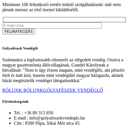
Minimum 100 feliratkozó esetén induló szolgáltatásunk: már nem
járunk messze az első üzenet kiküldésétől.
FELIRATKOZÁS
Gólyafészek Vendéglő
Számunkra a legfontosabb elismerés az elégedett vendég. Osztva a
magyar gasztronómia állócsillagának, Gundel Károlynak a
hitvallását: "Nem is úgy érzem magam, mint vendéglős, aki pénzért
ételt és italt árul, hanem mint vendéglátó magyar házigazda, akinek
házát megtisztelik vendégei látogatásukkal."
RÓLUNK
RÓLUNKGÓLYAFÉSZEK VENDÉGLŐ
Elérhetőségeink
Tel. :
+36 89 313 850
E-mail :
info@golyafeszekvendeglo.hu
Cím :
8500 Pápa, Jókai Mór utca 45.