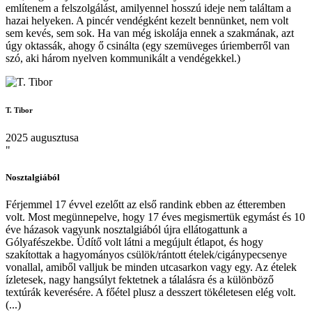
említenem a felszolgálást, amilyennel hosszú ideje nem találtam a
hazai helyeken. A pincér vendégként kezelt bennünket, nem volt
sem kevés, sem sok. Ha van még iskolája ennek a szakmának, azt
úgy oktassák, ahogy ő csinálta (egy szemüveges úriemberről van
szó, aki három nyelven kommunikált a vendégekkel.)
T. Tibor
2025 augusztusa
"
Nosztalgiából
Férjemmel 17 évvel ezelőtt az első randink ebben az étteremben
volt. Most megünnepelve, hogy 17 éves megismertük egymást és 10
éve házasok vagyunk nosztalgiából újra ellátogattunk a
Gólyafészekbe. Üdítő volt látni a megújult étlapot, és hogy
szakítottak a hagyományos csülök/rántott ételek/cigánypecsenye
vonallal, amiből valljuk be minden utcasarkon vagy egy. Az ételek
ízletesek, nagy hangsúlyt fektetnek a tálalásra és a különböző
textúrák keverésére. A főétel plusz a desszert tökéletesen elég volt.
(...)