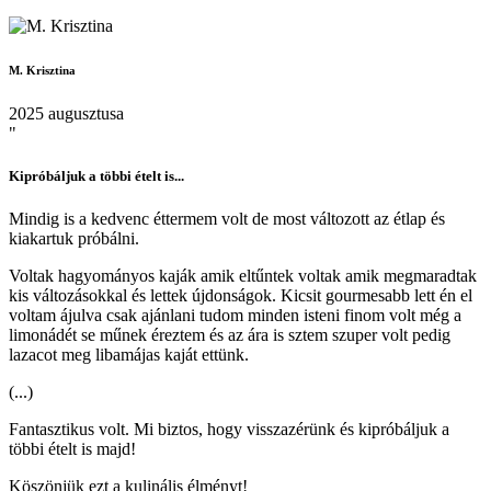
M. Krisztina
2025 augusztusa
"
Kipróbáljuk a többi ételt is...
Mindig is a kedvenc éttermem volt de most változott az étlap és
kiakartuk próbálni.
Voltak hagyományos kaják amik eltűntek voltak amik megmaradtak
kis változásokkal és lettek újdonságok. Kicsit gourmesabb lett én el
voltam ájulva csak ajánlani tudom minden isteni finom volt még a
limonádét se műnek éreztem és az ára is sztem szuper volt pedig
lazacot meg libamájas kaját ettünk.
(...)
Fantasztikus volt. Mi biztos, hogy visszazérünk és kipróbáljuk a
többi ételt is majd!
Köszönjük ezt a kulinális élményt!