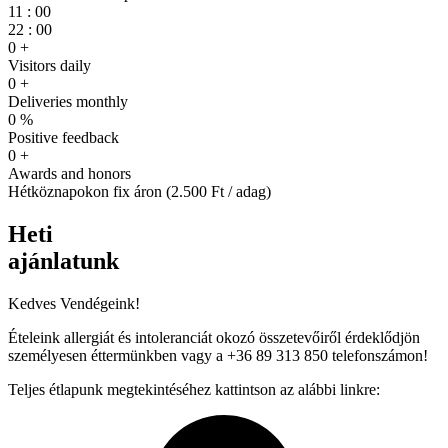
11
:
00
22
:
00
0
+
Visitors daily
0
+
Deliveries monthly
0
%
Positive feedback
0
+
Awards and honors
Hétköznapokon fix áron (2.500 Ft / adag)
Heti
ajánlatunk
Kedves Vendégeink!
Ételeink allergiát és intoleranciát okozó összetevőiről érdeklődjön
személyesen éttermünkben vagy a +36 89 313 850 telefonszámon!
Teljes étlapunk megtekintéséhez kattintson az alábbi linkre: