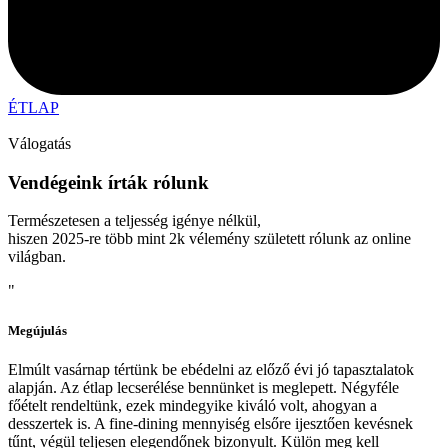
ÉTLAP
Válogatás
Vendégeink írták rólunk
Természetesen a teljesség igénye nélkül,
hiszen 2025-re több mint 2k vélemény született rólunk az online
világban.
"
Megújulás
Elmúlt vasárnap tértünk be ebédelni az előző évi jó tapasztalatok
alapján. Az étlap lecserélése bennünket is meglepett. Négyféle
főételt rendeltünk, ezek mindegyike kiváló volt, ahogyan a
desszertek is. A fine-dining mennyiség elsőre ijesztően kevésnek
tűnt, végül teljesen elegendőnek bizonyult. Külön meg kell