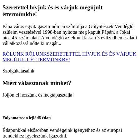
Szeretettel hívjuk és és várjuk megújult
éttermünkbe!
Pápa város egyik gasztronómiai színfoltja a Gólyafészek Vendéglő
szüleim vezetésével 1998-ban nyitotta meg kapuit Pápán, a Jókai
utca 45. szám alatt. A vendéglő az elmúlt lassan 3 évtizedben családi
vállalkozássá nőtte ki magát...
RÓLUNK
RÓLUNKSZERETETTEL HÍVJUK ÉS ÉS VÁRJUK
MEGÚJULT ÉTTERMÜNKBE!
Szolgáltatásaink
Miért választanak minket?
Jöjjön el hozzánk és megtapasztalja!
Folyamatosan fejlődő étlap
Étlapunkkal elsősorban vendégeink igényeihez és az európai
trendekhez igyekszünk igazodni.