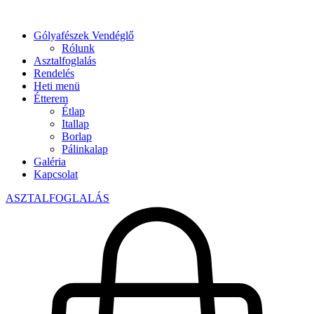
Gólyafészek Vendéglő
Rólunk
Asztalfoglalás
Rendelés
Heti menü
Étterem
Étlap
Itallap
Borlap
Pálinkalap
Galéria
Kapcsolat
ASZTALFOGLALÁS