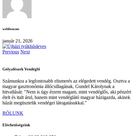
weblioncms
január 21, 2026
Previous
Next
Gólyafészek Vendéglő
Számunkra a legfontosabb elismerés az elégedett vendég. Osztva a
magyar gasztronómia állócsillagának, Gundel Károlynak a
hitvallását: "Nem is úgy érzem magam, mint vendéglős, aki pénzért
ételt és italt árul, hanem mint vendéglátó magyar házigazda, akinek
házát megtisztelik vendégei látogatásukkal."
RÓLUNKGÓLYAFÉSZEK
RÓLUNK
VENDÉGLŐ
Elérhetőségeink