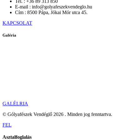
Tel. :
+36 89 313 850
E-mail :
info@golyafeszekvendeglo.hu
Cím :
8500 Pápa, Jókai Mór utca 45.
KAPCSOLATELÉRHETŐSÉGEINK
KAPCSOLAT
Galéria
GALÉLRIAGALÉRIA
GALÉLRIA
© Gólyafészek Vendéglő 2026 . Minden jog fenntartva.
FEL
Asztalfoglalás